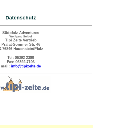
Datenschutz
Südpfalz Adventures
Wolfgang Seibel
Tipi Zelte Vertrieb
Prälat-Sommer Str. 46
D-76846 Hauenstein/Pfalz
Tel: 06392-2390
Fax: 06392-7106
mail:
info@tipizelte.de