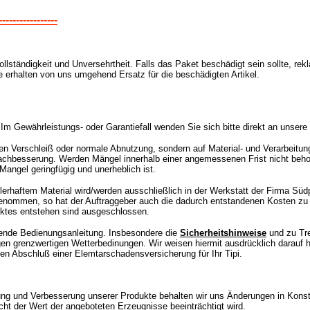
-----------------
ollständigkeit und Unversehrtheit. Falls das Paket beschädigt sein sollte, rekl
ie erhalten von uns umgehend Ersatz für die beschädigten Artikel.
.
Im Gewährleistungs- oder Garantiefall wenden Sie sich bitte direkt an unsere
n Verschleiß oder normale Abnutzung, sondern auf Material- und Verarbeitun
achbesserung. Werden Mängel innerhalb einer angemessenen Frist nicht behob
 Mangel geringfügig und
unerheblich ist.
rhaftem Material wird/werden ausschließlich in der Werkstatt der Firma Süd
genommen, so hat der Auftraggeber auch die dadurch entstandenen Kosten zu
ktes entstehen sind ausgeschlossen.
egende Bedienungsanleitung. Insbesondere die
Sicherheitshinweise
und zu Tre
n grenzwertigen Wetterbedinungen. Wir weisen hiermit ausdrücklich darauf h
en Abschluß einer Elemtarschadensversicherung für Ihr Tipi.
lung und Verbesserung unserer Produkte behalten wir uns Änderungen in Kons
ht der Wert der angeboteten Erzeugnisse beeinträchtigt wird.