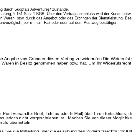
g durch Südpfalz Adventures/ zustande.
ärung, § 151 Satz 1 BGB. Über den Vertragsabschluss wird der Kunde entwede
en Waren, bzw. durch das Angebot oder das Erbringen der Dienstleistung. Beste
nverzüglich, per e- mail, Fax oder oder auf dem Postweg bestätigen.
-----------------------
e Angabe von Gründen diesen Vertrag zu widerrufen.
Die Widerrufsf
e Waren in Besitz genommen haben bzw. hat.
Um Ihr Widerrufsrec
der Post versandter Brief, Telefax oder E-Mail) über Ihren Entschluss, 
as jedoch nicht vorgeschrieben ist.
Machen Sie von dieser Möglichkei
rufs übermitteln
ss Sie die Mitteilung über die Ausübung des Widerrufsrechts vor Abl