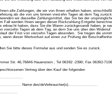
hnen alle Zahlungen, die wir von Ihnen erhalten haben, einschließ
eferung als die von uns bi
nnen vierzehn Tagen ab dem Tag zurückzu
rwenden wir dasselbe Zahlungsmittel, das Sie bei der ursprünglich
nem Fall werden Ihnen wegen dieser Rückzahlung Entgelte berechne
s erbracht haben, dass Sie die Waren zurückgesandt haben, je nac
nen vierzehn Tagen ab dem Tag, an dem Sie uns über den
Widerruf
lauf der Frist von vierzehn Tagen absenden. Sie tragen die unmi
 wenn dieser Wertverlust auf einen zur Prüfung der
Beschaffenhei
llen Sie bitte dieses Formular aus und senden Sie es zurück.
mmer Str. 46;76846 Hauenstein ; Tel 06392 -2390; Fax 06392-7106 
bgeschlossenen Vertrag über den Kauf der folgenden
....................
.................... Name des/deVerbraucher(s)..........................
..............