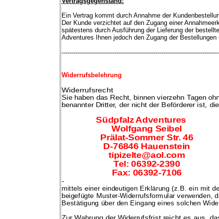
Vertragsgegenstand:
Ein Vertrag kommt durch Annahme der Kundenbestellun
Der Kunde verzichtet auf den Zugang einer Annahmeerkl
spätestens durch Ausführung der Lieferung der bestellt
Adventures Ihnen jedoch den Zugang der Bestellungen u
--------------------------------------------------------------------------------
Widerrufsbelehrung
Widerrufsrecht
Sie haben das Recht, binnen vierzehn Tagen ohn
benannter Dritter, der nicht der Beförderer ist,
di
Südpfalz Adventures
Wolfgang Seibel
Prälat-Sommer Str. 46
D-76846 Hauenstein
tipizelte@aol.com
Tel: 06392-2390
Fax: 06392-7106
-
mittels einer eindeutigen Erklärung (z.B. ein mit 
beigefügte Muster-Widerrufsformular verwenden, d
Bestätigung über den Eingang eines solchen Wider
Zur Wahrung der Widerrufsfrist reicht es aus, da