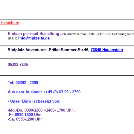
bestellen:
Einfach per mail Bestellung an:
(formlose mail , bitte Liefer,- und Rechnungsadr
mail:
info@tipizelte.de
Südpfalz Adventures; Prälat-Sommer-Str.46,
76846 Hauenstein
06392-7106
Tel: 06392 - 2390
Aus dem Ausland:
++49 (0) 63 92 - 2390
.
- Unser Büro ist besetzt von:
-Mo.-Do. 0900-1200 +1400- 1700 Uhr ,
-Fr.-
09
3
0-1600
Uhr
-Sa. 0930-1200 Uhr