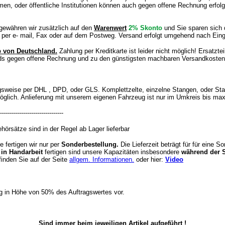
n, oder öffentliche Institutionen können auch gegen offene Rechnung erfolg
gewähren wir zusätzlich auf den
Warenwert
2% Skonto
und Sie sparen sich
 per e- mail, Fax oder auf dem Postweg. Versand erfolgt umgehend nach Ein
b von Deutschland.
Zahlung per Kreditkarte ist leider nicht möglich! Ersatz
ands gegen offene Rechnung und zu den günstigsten machbaren Versandkosten
ugsweise per DHL , DPD, oder GLS. Komplettzelte, einzelne Stangen, oder St
öglich. Anlieferung mit unserem eigenen Fahrzeug ist nur im Umkreis bis ma
--------------------------------
rsätze sind in der Regel ab Lager lieferbar
 fertigen wir nur per
Sonderbestellung.
Die Lieferzeit beträgt für für eine 
in Handarbeit
fertigen sind unsere Kapazitäten insbesondere
während der 
finden Sie auf der Seite
allgem. Informationen.
oder hier:
Video
g in Höhe von 50% des Auftragswertes vor.
Sind immer beim jeweiligen Artikel aufgeführt !