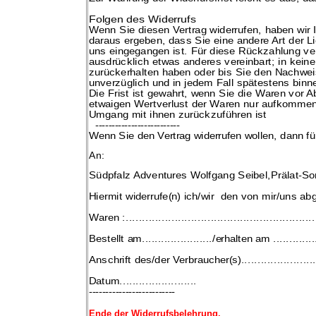
Folgen des Widerrufs
Wenn Sie diesen Vertrag widerrufen, haben wir I
daraus ergeben, dass Sie eine andere Art der Li
uns eingegangen ist. Für diese Rückzahlung
ve
ausdrücklich etwas anderes vereinbart; in kei
zurückerhalten haben oder bis Sie den Nachwei
unverzüglich und in jedem Fall spätestens bin
Die Frist ist gewahrt, wenn Sie die
Waren vor Ab
etwaigen Wertverlust der Waren nur aufkommen,
Umgang mit ihnen zurückzuführen ist
--------------------------
Wenn Sie den Vertrag widerrufen wollen, dann fü
An:
Südpfalz Adventures Wolfgang Seibel,Prälat-So
Hiermit widerrufe(n) ich/wir den von mir/uns a
Waren :..........................................................
Bestellt am....................../erhalten am ............
Anschrift des/der Verbraucher(s)........................
Datum........................
--------------------------
Ende der Widerrufsbelehrung.