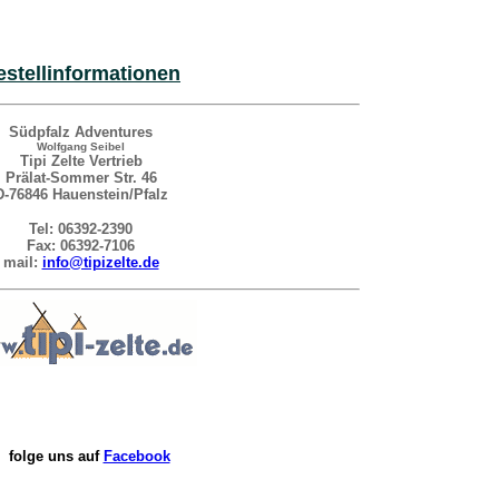
stelli
nformationen
Südpfalz Adventures
Wolfgang Seibel
Tipi Zelte Vertrieb
Prälat-Sommer Str. 46
D-76846 Hauenstein/Pfalz
Tel: 06392-2390
Fax: 06392-7106
mail:
info@tipizelte.de
folge uns auf
Facebook