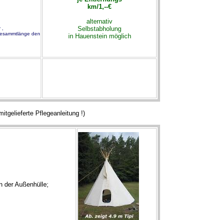
km/1,--€
alternativ
Selbstabholung
 ,
 Gesammtlänge den
in Hauenstein möglich
itgelieferte Pflegeanleitung !)
 der Außenhülle;