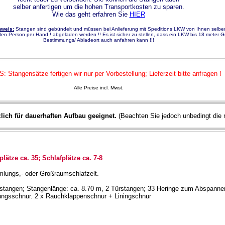
selber anfertigen um die hohen Transportkosten zu sparen.
Wie das geht erfahren Sie
HIER
nweis:
Stangen sind gebündelt und müssen bei Anlieferung mit Speditions LKW von Ihnen selber
en Person per Hand ! abgeladen werden !! Es ist sicher zu stellen, dass ein LKW bis 18 meter
Bestimmungs/ Abladeort auch anfahren kann !!!
 Stangensätze fertigen wir nur per Vorbestellung; Lieferzeit bitte anfragen !
Alle Preise incl. Mwst.
lich für dauerhaften Aufbau geeignet.
(Beachten Sie jedoch unbedingt die m
plätze ca. 35; Schlafplätze ca. 7-8
mlungs,- oder Großraumschlafzelt.
stangen; Stangenlänge: ca. 8.70 m, 2 Türstangen; 33 Heringe zum Abspannen
ungsschnur. 2 x Rauchklappenschnur + Liningschnur