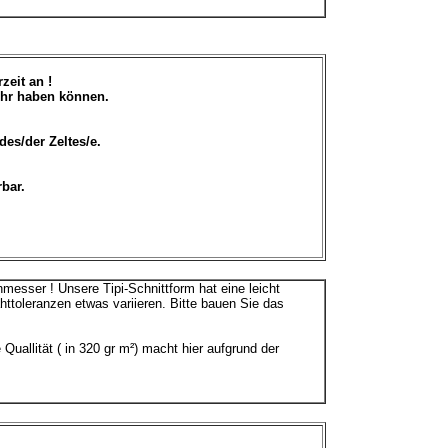
zeit an !
ehr haben können.
des/der Zeltes/e.
bar.
messer ! Unsere Tipi-Schnittform hat eine leicht
toleranzen etwas variieren. Bitte bauen Sie das
e Quallität ( in 320 gr m²) macht hier aufgrund der