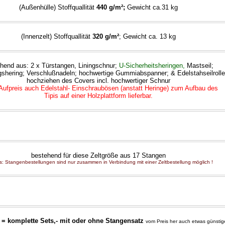
(Außenhülle) Stoffquallität
440 g/m²;
Gewicht ca.31 kg
(Innenzelt) Stoffquallität
320 g/m²
; Gewicht ca. 13 kg
hend aus: 2 x Türstangen, Liningschnur;
U-Sicherheitsheringen
,
Mastseil;
gshering; Verschlußnadeln; hochwertige Gummiabspanner
; & Edelstahseilroll
hochziehen des Covers incl. hochwertiger Schnur
Aufpreis auch Edelstahl- Einschraubösen (anstatt Heringe) zum Aufbau des
Tipis auf einer Holzplattform lieferbar.
bestehend für diese Zeltgröße aus 17 Stangen
s: Stangenbestellungen sind nur zusammen in Verbindung mit einer Zeltbestellung möglich !
 = komplette Sets,- mit oder ohne Stangensatz
vom Preis her auch etwas günstige