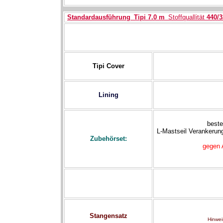
-
Standardausführung
_Tipi 7.0 m_
Stoffquallität
440/3
-
-
Tipi Cover
Lining
beste
L-Mastseil Verankerun
Zubehörset:
gegen 
Stangensatz
Hinwei