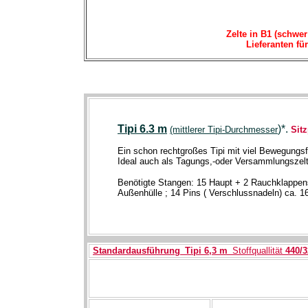
Zelte in B1 (schwer
Lieferanten fü
Tipi 6.3 m
)
*.
(mittlerer Tipi-Durchmesser
Sitz
Ein schon rechtgroßes Tipi mit viel Bewegungsf
Ideal auch als Tagungs,-oder Versammlungszelt
Benötigte Stangen: 15 Haupt + 2 Rauchklappen
Außenhülle ; 14 Pins ( Verschlussnadeln) ca. 
-
Standardausführung
_Tipi 6,3 m_
Stoffquallität
440/3
-
-