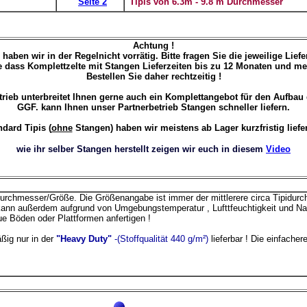
_
Seite 2
_
Tipis von 6.3m - 9.8 m Durchmesser
Achtung !
haben wir in der Regelnicht vorrätig. Bitte fragen Sie die jeweilige Liefer
te dass Komplettzelte mit Stangen Lieferzeiten bis zu 12 Monaten und m
Bestellen Sie daher rechtzeitig !
rieb unterbreitet Ihnen gerne auch ein Komplettangebot für den Aufbau 
GGF. kann Ihnen unser Partnerbetrieb Stangen schneller liefern.
ndard Tipis (
ohne
Stangen) haben wir meistens ab Lager kurzfristig liefer
wie ihr selber Stangen herstellt zeigen wir euch in diesem
Video
urchmesser/Größe. Die Größenangabe ist immer der mittlerere circa Tipidurch
ann außerdem aufgrund von Umgebungstemperatur , Lufttfeuchtigkeit und Naht
ue Böden oder Plattformen anfertigen !
ßig nur in der
"Heavy Duty"
-(Stoffqualität 440 g/m²)
lieferbar ! Die einfacher