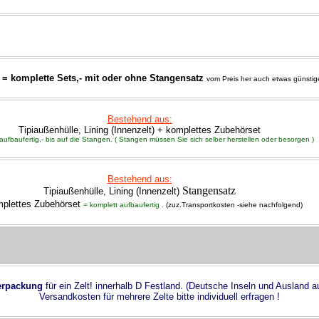
 = komplette Sets,- mit oder ohne Stangensatz
vom Preis her auch etwas günstige
Bestehend aus:
Tipiaußenhülle, Lining (Innenzelt) + komplettes Zubehörset
aufbaufertig,- bis auf die Stangen. ( Stangen müssen Sie sich selber herstellen oder besorgen )
Bestehend aus:
Stangensatz
Tipiaußenhülle, Lining (Innenzelt)
plettes Zubehörset
= komplett aufbaufertig .
(zuz.Transportkosten -siehe nachfolgend)
erpackung
für ein Zelt! innerhalb D Festland. (Deutsche Inseln und Ausland au
Versandkosten für mehrere Zelte bitte individuell erfragen !