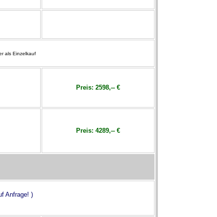
r als Einzelkauf
Preis:
2598,-- €
Preis:
4289,-- €
f Anfrage! )