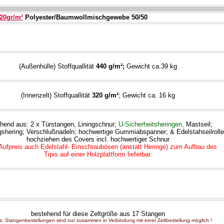
20gr/m²
Polyester/Baumwollmischgewebe 50/50
(Außenhülle) Stoffquallität
440 g/m²;
Gewicht ca.39 kg
(Innenzelt) Stoffquallität
320 g/m²
; Gewicht ca. 16 kg
hend aus: 2 x Türstangen, Liningschnur;
U-Sicherheitsheringen
,
Mastseil;
gshering; Verschlußnadeln; hochwertige Gummiabspanner
; & Edelstahseilroll
hochziehen des Covers incl. hochwertiger Schnur
Aufpreis auch Edelstahl- Einschraubösen (anstatt Heringe) zum Aufbau des
Tipis auf einer Holzplattform lieferbar.
bestehend für diese Zeltgröße aus 17 Stangen
s: Stangenbestellungen sind nur zusammen in Verbindung mit einer Zeltbestellung möglich !