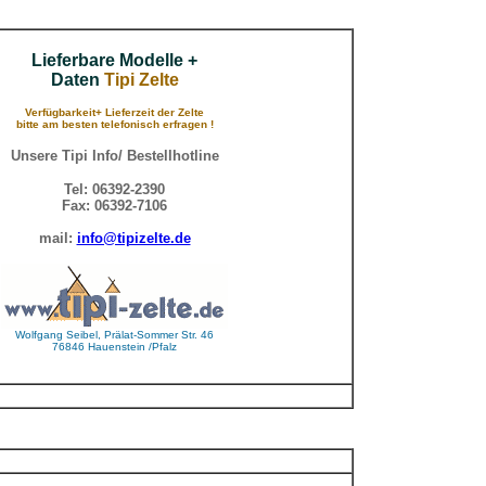
Lieferbare Modelle +
Daten
Tipi Zelte
Verfügbarkeit+ Lieferzeit der Zelte
bitte am besten telefonisch erfragen !
Unsere Tipi Info/ Bestellhotline
Tel: 06392-2390
Fax: 06392-7106
mail:
info@tipizelte.de
Wolfgang Seibel, Prälat-Sommer Str. 46
76846 Hauenstein /Pfalz