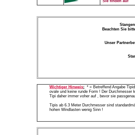
_
Sie finden
auf
Stangen 
Beachten Sie bit
Unser Partnerbet
Sta
Wichtiger Hinweis
:
--
* = Betreffend Angabe Tipid
ovale und keine runde Form ! Der Durchmesser k
Tipi daher immer voher auf , bevor sie passgena
Tipis ab 6.3 Meter Durchmesser sind standardmä
hohen Windlasten wenig Sinn !