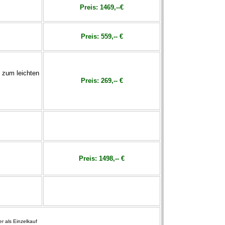
Preis:
1469,--€
Preis:
559,-- €
e zum leichten
Preis:
269,-- €
Preis:
1498,-- €
r als Einzelkauf