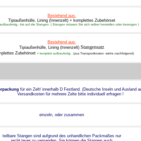
Bestehend aus:
Tipiaußenhülle, Lining (Innenzelt) + komplettes Zubehörset
aufbaufertig,- bis auf die Stangen. ( Stangen müssen Sie sich selber herstellen oder besorgen )
Bestehend aus:
Stangensatz
Tipiaußenhülle, Lining (Innenzelt)
plettes Zubehörset
= komplett aufbaufertig .
(zuz.Transportkosten -siehe nachfolgend)
erpackung
für ein Zelt! innerhalb D Festland. (Deutsche Inseln und Ausland au
Versandkosten für mehrere Zelte bitte individuell erfragen !
einzeln, oder zusammen
teilbare Stangen sind aufgrund des unhandlichen Packmaßes nur
recht teuer zu versenden. Sie können die Stangen auch