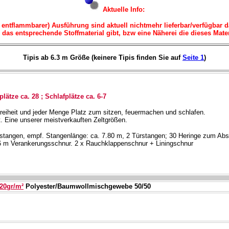
Aktuelle Info:
 entflammbarer) Ausführung sind aktuell nichtmehr lieferbar/verfügbar d
r das entsprechende Stoffmaterial gibt, bzw eine Näherei die dieses Materi
Tipis ab 6.3 m Größe (keinere Tipis finden Sie auf
Seite 1
)
plätze ca. 28 ; Schlafplätze ca. 6-7
reiheit und jeder Menge Platz zum sitzen, feuermachen und schlafen.
. Eine unserer meistverkauften Zeltgrößen.
stangen, empf. Stangenlänge: ca. 7.80 m, 2 Türstangen;
30 Heringe zum Abs
16 m Verankerungsschnur. 2 x Rauchklappenschnur + Liningschnur
20gr/m²
Polyester/Baumwollmischgewebe 50/50