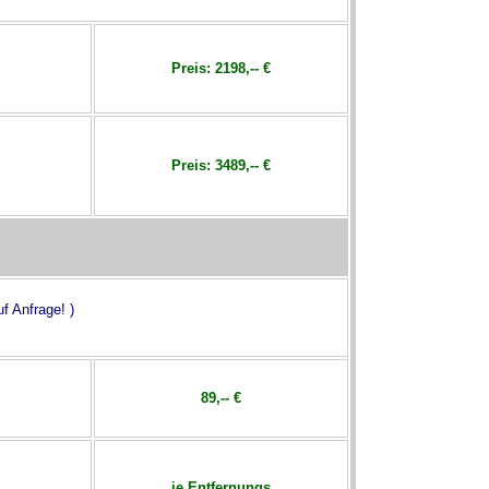
Preis:
2198,-- €
Preis:
3489,-- €
f Anfrage! )
89
,-- €
je Entfernungs